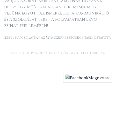
Várjuk azokat, akik csatlakoznak hozzánk,
hogy egy MTA-családban teremtsék meg
velünk együtt az ismerkedés, a kommunikáció
és a szolgálat terét a folyamatban lévo
zsinat szellemében!
.
Ezzel kapcsolatban az MTA szerkesztosége tájékoztatott
A cikk a DeepL szolgáltatás segítségével lett lefordítva
Megosztás