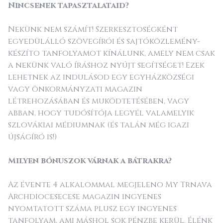
Nincsenek tapasztalataid?
Nekünk nem számít! Szerkesztoségként
egyedülálló szövegírói és sajtóközlemény-
készíto tanfolyamot kínálunk, amely nem csak
a nekünk való íráshoz nyújt segítséget! Ezek
lehetnek az indulásod egy egyházközségi
vagy önkormányzati magazin
létrehozásában és muködtetésében, vagy
abban, hogy tudósítója legyél valamelyik
szlovákiai médiumnak (és talán még igazi
újságíró is!)
Milyen bónuszok várnak a bátrakra?
Az évente 4 alkalommal megjeleno My Trnava
Archdiocesecese magazin ingyenes
nyomtatott száma plusz egy ingyenes
tanfolyam, ami máshol sok pénzbe kerül. Élénk