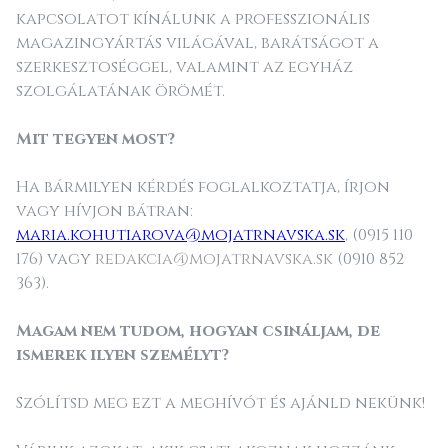
kapcsolatot kínálunk a professzionális
magazingyártás világával, barátságot a
szerkesztoséggel, valamint az egyház
szolgálatának örömét.
Mit tegyen most?
Ha bármilyen kérdés foglalkoztatja, írjon
vagy hívjon bátran:
maria.kohutiarova@mojatrnavska.sk
, (0915 110
176) vagy
redakcia@mojatrnavska.sk
(0910 852
363).
Magam nem tudom, hogyan csináljam, de
ismerek ilyen személyt?
Szólítsd meg ezt a meghívót és ajánld nekünk!