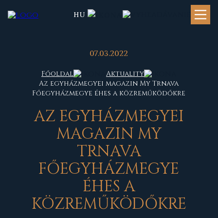
HU
07.03.2022
Főoldal
Aktuality
Az egyházmegyei magazin My Trnava
Főegyházmegye éhes a közreműködőkre
AZ EGYHÁZMEGYEI
MAGAZIN MY
TRNAVA
FŐEGYHÁZMEGYE
ÉHES A
KÖZREMŰKÖDŐKRE