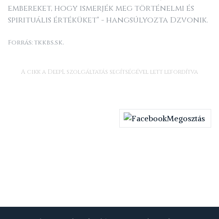
embereket, hogy ismerjék meg történelmi és
spirituális értéküket" - hangsúlyozta Dzvonik.
.
Forrás: tkkbs.sk
A cikk a DeepL szolgáltatás segítségével lett lefordítva
Megosztás