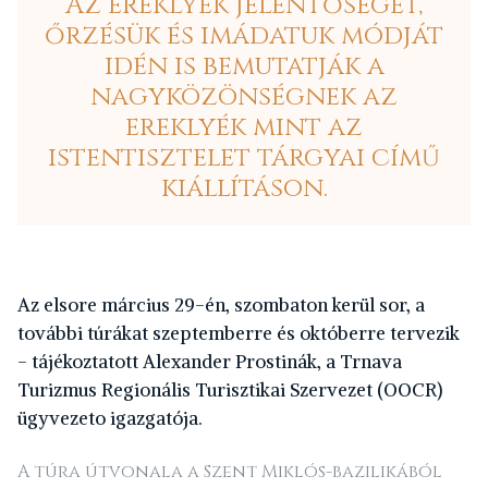
Az ereklyék jelentőségét,
őrzésük és imádatuk módját
idén is bemutatják a
nagyközönségnek az
ereklyék mint az
istentisztelet tárgyai című
kiállításon.
A
z elsore március 29-én, szombaton kerül sor, a
további túrákat szeptemberre és októberre tervezik
- tájékoztatott Alexander Prostinák, a Trnava
Turizmus Regionális Turisztikai Szervezet (OOCR)
ügyvezeto igazgatója.
A túra útvonala a Szent Miklós-bazilikából