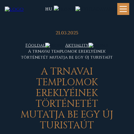
HU
21.03.2025
Főoldal
Aktuality
A trnavai templomok ereklyéinek
történetét mutatja be egy új turistaút
A
TRNAVAI
TEMPLOMOK
EREKLYÉINEK
TÖRTÉNETÉT
MUTATJA BE EGY ÚJ
TURISTAÚT