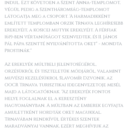
indul. Ezt követoen a Szent Anna-templomot,
végül pedig a Szentháromság-templomot
látogatja meg a csoport. 'A harmadikként
említett templomban orzik Trnava leghíresebb
ereklyéit, a kosicei mutyik ereklyéit. A férfiak
1619-ben vértanúságot szenvedtek, és II. János
Pál pápa szentté nyilvánította oket" - mondta
Prostinák."
Az ereklyék múltbeli jelentoségérol,
orzésükről és tiszteletük módjáról, valamint
muvészi kezelésükrol Slavomír Dzvonik, az
OOCR Trnava turisztikai idegenvezetoje mesél
majd a látogatóknak. "Az ereklyék fontos
helye foglalnak el a keresztény
hagyományban. A múltban az emberek egyfajta
amulettként hordták oket magukkal.
Trnavában rendkívül értékes szentek
maradványai vannak, ezért meghívjuk az