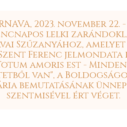
RNAVA, 2023. november 22. -
encnapos lelki zarándokl
vai Szűzanyához, amelyet
 Szent Ferenc jelmondata k
Totum amoris est - Minden
tetből van", a Boldogságo
ria bemutatásának ünne
szentmisével ért véget.