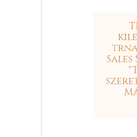
T
kil
trna
Sales
"
szere
Má