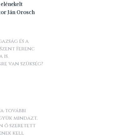
 elénekelt
tor Ján Orosch
gazság és a
 Szent Ferenc
 is.
re van szükség?
ya további
gyük mindazt,
n ő szeretett
knek kell