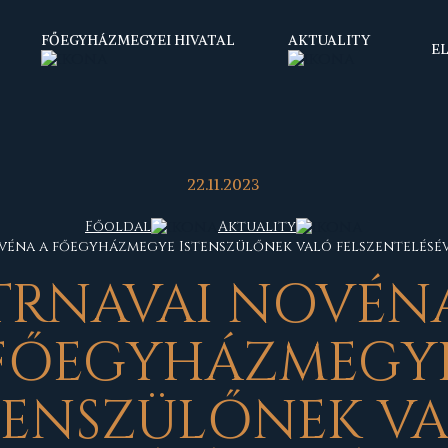
FŐEGYHÁZMEGYEI HIVATAL
AKTUALITY
E
22.11.2023
Főoldal
Aktuality
véna a főegyházmegye Istenszülőnek való felszentelésév
TRNAVAI NOVÉN
FŐEGYHÁZMEGY
TENSZÜLŐNEK V