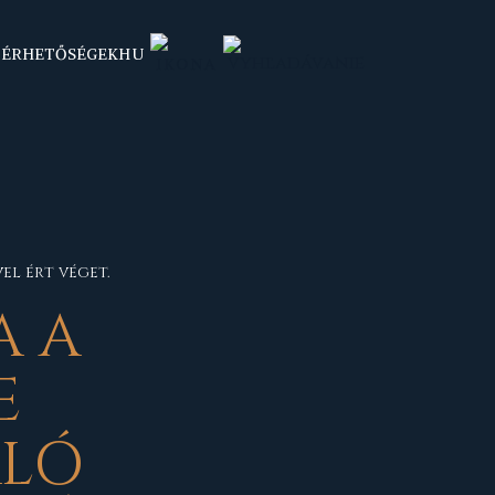
LÉRHETŐSÉGEK
HU
el ért véget.
A A
E
ALÓ