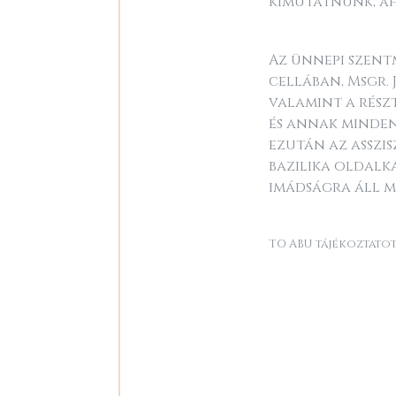
kimutatnunk, ah
Az ünnepi szent
cellában, Msgr. 
valamint a rész
és annak minden
ezután az asszis
bazilika oldalk
imádságra áll m
TO ABU tájékoztatot