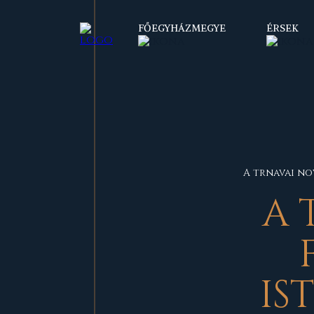
FŐEGYHÁZMEGYE
ÉRSEK
A trnavai no
A 
IS