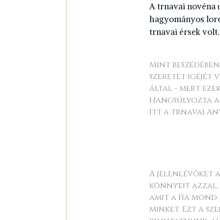
A trnavai novéna u
hagyományos loret
trnavai érsek volt.
Mint beszédében 
szeretet igéjét 
által - mert eze
Hangsúlyozta az
Itt a trnavai A
A jelenlévőket 
könnyeit azzal,
amit a Fia mond
minket. Ezt a s