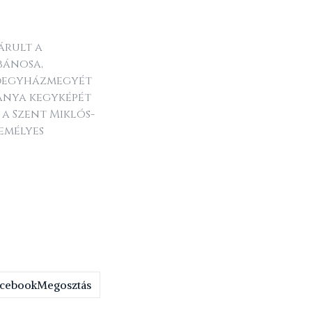
árult a
ébánosa,
 főegyházmegyét
zanya kegyképét
 a Szent Miklós-
emélyes
Megosztás