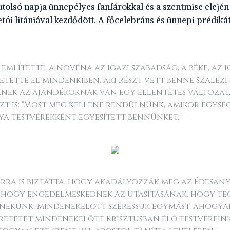
tolsó napja ünnepélyes fanfárokkal és a szentmise elején
ói litániával kezdődött. A főcelebráns és ünnepi prédiká
említette, a novéna az igazi szabadság, a béke, az i
vetette el mindenkiben, aki részt vett benne Szalézi
knek az ajándékoknak van egy ellentétes változata
t is: "Most meg kellene rendülnünk, amikor egység
nya testvérekként egyesített bennünket."
arra is biztatta, hogy akadályozzák meg az Édesan
 hogy engedelmeskednek az utasításának, hogy te
 nekünk, mindenekelőtt szeressük egymást, ahogya
zeretetet mindenekelőtt Krisztusban élő testvérein