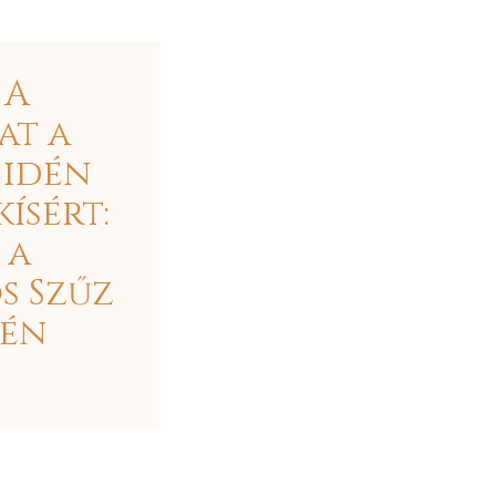
 A
at a
 idén
ísért:
 a
s Szűz
pén