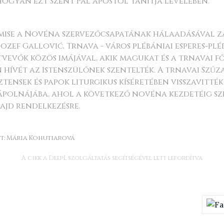
ogyan ezt Szent Pál apostol tanítja levelében."
mise a Novéna szervezőcsapatának hálaadásával z
Jozef Gallović, Trnava - város plébániai esperes-pl
tvevők közös imájával, akik magukat és a trnavai
 hívét az Istenszülőnek szentelték. A trnavai Szű
ztensek és papok liturgikus kíséretében visszavitték
ápolnájába, ahol a következő novéna kezdetéig sz
ajd rendelkezésre.
t: Mária Kohutiarová
A cikk a DeepL szolgáltatás segítségével lett lefordítva