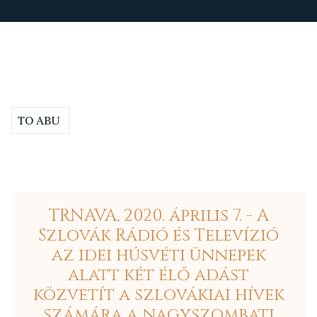
TO ABU
TRNAVA, 2020. április 7. - A
Szlovák Rádió és Televízió
az idei húsvéti ünnepek
alatt két élő adást
közvetít a szlovákiai hívek
számára a nagyszombati