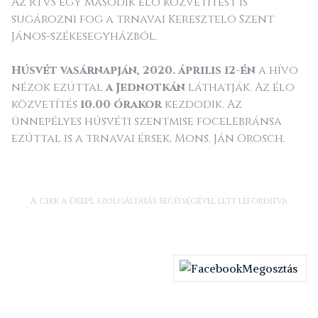
Az RTVS egy második élo közvetítést is
sugározni fog a trnavai Keresztelo Szent
János-székesegyházból.
Húsvét vasárnapján, 2020. április 12-én
a hívo
nézok ezúttal
a Jednotkán
láthatják. Az élo
közvetítés
10.00 órakor
kezdodik. Az
ünnepélyes húsvéti szentmise focelebránsa
ezúttal is a trnavai érsek, Mons. Ján Orosch.
A cikk a DeepL szolgáltatás segítségével lett lefordítva
Megosztás