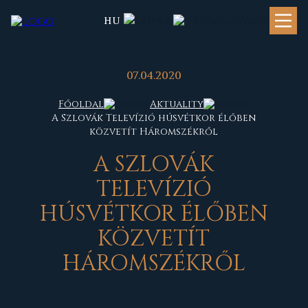
HU
07.04.2020
Főoldal
Aktuality
A Szlovák Televízió húsvétkor élőben
közvetít Háromszékről
A
SZLOVÁK
TELEVÍZIÓ
HÚSVÉTKOR ÉLŐBEN
KÖZVETÍT
HÁROMSZÉKRŐL