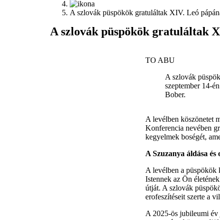
A szlovák püspökök gratuláltak XIV. Leó pápána
A szlovák püspökök gratuláltak X
TO ABU
A szlovák püspök
szeptember 14-én
Bober.
A levélben köszönetet m
Konferencia nevében gr
kegyelmek boségét, ame
A Szuzanya áldása és 
A levélben a püspökök ki
Istennek az Ön életének
útját. A szlovák püspök
erofeszítéseit szerte a vi
A 2025-ös jubileumi év 