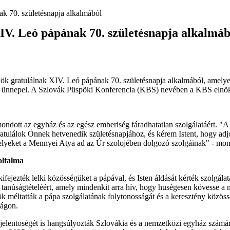
k 70. születésnapja alkalmából
IV. Leó pápának 70. születésnapja alkalmáb
ök gratulálnak XIV. Leó pápának 70. születésnapja alkalmából, amelye
 ünnepel. A Szlovák Püspöki Konferencia (KBS) nevében a KBS elnök
ondott az egyház és az egész emberiség fáradhatatlan szolgálatáért. "
atulálok Önnek hetvenedik születésnapjához, és kérem Istent, hogy ad
lyeket a Mennyei Atya ad az Úr szolojében dolgozó szolgáinak" - mo
oltalma
fejezték lelki közösségüket a pápával, és Isten áldását kérték szolgála
 tanúságtételéért, amely mindenkit arra hív, hogy huségesen kövesse a
ök méltatták a pápa szolgálatának folytonosságát és a keresztény közöss
lágon.
jelentoségét is hangsúlyozták Szlovákia és a nemzetközi egyház számár