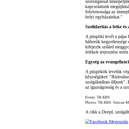
szorongással ünnepeljük 
kapcsolatunk megújítás
folytonossága az ünnepl
helyi egyházainkat."
Szolidaritás a béke és
A püspöki levél a pápa h
háborúk kegyetlensége e
kifejezik szilárd megg
értékek terjesztése ter
Egység az evangelizác
A püspökök levelük végé
készségüket: "Biztosítun
szolgálatában álljunk".
az igazságosság és a szo
Forrás: TK KBS
Photos: TK KBS: Vatican M
A cikk a DeepL szolgálta
Megosztás