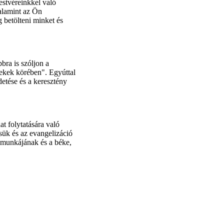
estvéreinkkel való
alamint az Ön
 betölteni minket és
bra is szóljon a
mekek körében". Egyúttal
etése és a keresztény
t folytatására való
sük és az evangelizáció
a munkájának és a béke,