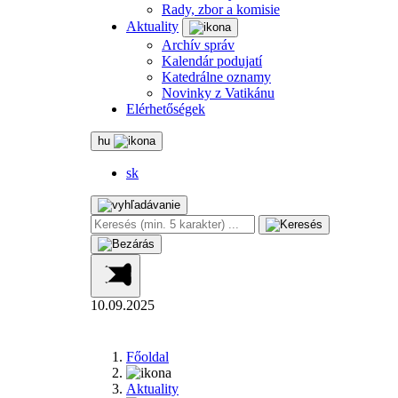
Rady, zbor a komisie
Aktuality
Archív správ
Kalendár podujatí
Katedrálne oznamy
Novinky z Vatikánu
Elérhetőségek
hu
sk
10.09.2025
Főoldal
Aktuality