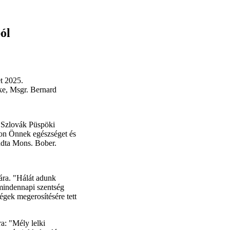
ól
t 2025.
e, Msgr. Bernard
A Szlovák Püspöki
jon Önnek egészséget és
ndta Mons. Bober.
tára. "Hálát adunk
 mindennapi szentség
égek megerosítésére tett
a: "Mély lelki