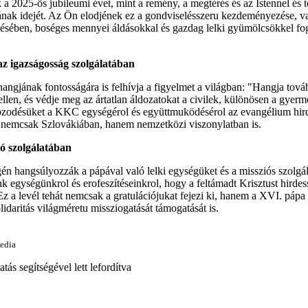
a 2025-ös jubileumi évet, mint a remény, a megtérés és az Istennel és t
ának idejét. Az Ön elodjének ez a gondviselésszeru kezdeményezése, v
ésében, boséges mennyei áldásokkal és gazdag lelki gyümölcsökkel fog
 az igazságosság szolgálatában
angjának fontosságára is felhívja a figyelmet a világban: "Hangja továb
llen, és védje meg az ártatlan áldozatokat a civilek, különösen a gyer
yozodésüket a KKC egységérol és együttmuködésérol az evangélium hird
én nemcsak Szlovákiában, hanem nemzetközi viszonylatban is.
ió szolgálatában
n hangsúlyozzák a pápával való lelki egységüket és a missziós szolgála
k egységünkrol és erofeszítéseinkrol, hogy a feltámadt Krisztust hirdes
 Ez a levél tehát nemcsak a gratulációjukat fejezi ki, hanem a XVI. páp
lidaritás világméretu missziogatását támogatását is.
edia
tás segítségével lett lefordítva