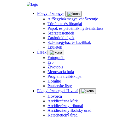
Főegyházmegye
A főegyházmegye védőszentje
Története és főpapjai
Papok és plébániák nyilvántartása
Szerzetesrendek
Zarándokhelyek
Székesegyház és bazilikák
Épületek
Érsek
Fotografia
Erb
Životopis
Menovacia bula
Program arcibiskupa
Homílie
Pastierske listy
Főegyházmegyei Hivatal
Hovorca
Arcidiecézna kúria
Arcidiecézny tribunál
Arcidiecézny školský úrad
Katechetický úrad