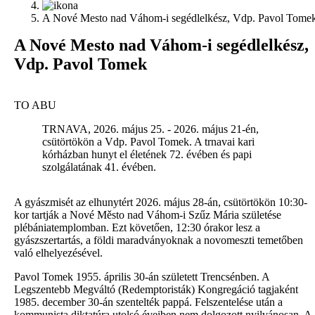
A Nové Mesto nad Váhom-i segédlelkész, Vdp. Pavol Tome
A
Nové Mesto nad Váhom-i segédlelkész,
Vdp. Pavol Tomek
TO ABU
TRNAVA, 2026. május 25. - 2026. május 21-én,
csütörtökön a Vdp. Pavol Tomek. A trnavai kari
kórházban hunyt el életének 72. évében és papi
szolgálatának 41. évében.
A gyászmisét az elhunytért 2026. május 28-án, csütörtökön 10:30-
kor tartják a Nové Město nad Váhom-i Szűz Mária születése
plébániatemplomban. Ezt követően, 12:30 órakor lesz a
gyászszertartás, a földi maradványoknak a novomeszti temetőben
való elhelyezésével.
Pavol Tomek 1955. április 30-án született Trencsénben. A
Legszentebb Megváltó (Redemptoristák) Kongregáció tagjaként
1985. december 30-án szentelték pappá. Felszentelése után a
kommunista diktatúra utolsó éveiben nem dolgozott nyilvánosan. A