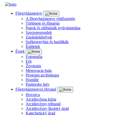
Főegyházmegye
A főegyházmegye védőszentje
Története és főpapjai
Papok és plébániák nyilvántartása
Szerzetesrendek
Zarándokhelyek
Székesegyház és bazilikák
Épületek
Érsek
Fotografia
Erb
Životopis
Menovacia bula
Program arcibiskupa
Homílie
Pastierske listy
Főegyházmegyei Hivatal
Hovorca
Arcidiecézna kúria
Arcidiecézny tribunál
Arcidiecézny školský úrad
Katechetický úrad