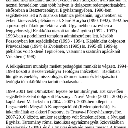
neznai forradalom után több helyen is dolgozott redemptoristaként,
elsősorban a Besztercebányai Egyházmegyében. 1990-ben
segédlelkész lett a Nitrianska Blatnica plébánián, ugyanebben az
évben kinevezték plébánosnak Staré Horyba (1990-1992). 1992-be
a pozsonyi diákok prefektusa volt. Ugyanebben az évben a
lengyelországi Krakkóba utazott tanulmányútra (1992 - 1993).
1993-ban a podolíneci templom adminisztrátora lett, később
Pozsonyban lett segédlelkész (1993 - 1994). Káplánként dolgozott
Prievidzában (1994) és Zvolenben (1995) is. 1995-től 1999-ig
plébános volt Sklené Teplicében, valamint a szatmári apácáknál
Vríckben (1998).
A lelkipásztori munkája mellett pedagógiai munkát is végzett. 1994-
1998 között a Besztercebányai Teológiai Intézetben - Badínban -
liturgikus éneklés, missziológia, ökumenizmus és lelkipásztori
teológia témakörökben tartott előadásokat.
1999-2001-ben Olmützben fejezte be tanulmányait. Ezt követően
segédlelkészként dolgozott Pozsony - Nové Mesto (2001 - 2004) és
káplánként Malackyban (2004 - 2007). 2005-ben kilépett a
Legszentebb Megváltó Kongregációból (Redemptoristák), és
inkardinálták az akkori Pozsonyi és Trnava-i Főegyházmegyébe.
2007-2010 között, amikor segédpap volt Smolenicében, a Nyugati
Egyházi Tartomány római katolikus egyházmegyéit Szlovákiában
átszervezték (2008), és ő a trnavai érsekség papja maradt. A trnavai