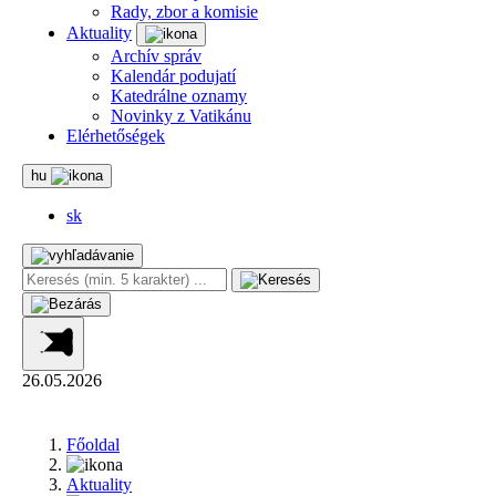
Rady, zbor a komisie
Aktuality
Archív správ
Kalendár podujatí
Katedrálne oznamy
Novinky z Vatikánu
Elérhetőségek
hu
sk
26.05.2026
Főoldal
Aktuality