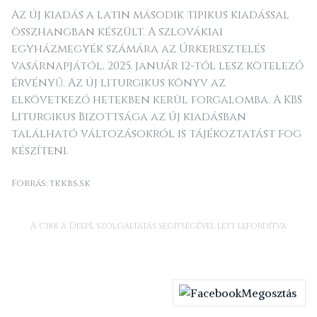
Az új kiadás a latin második tipikus kiadással
összhangban készült. A szlovákiai
egyházmegyék számára az Úrkeresztelés
vasárnapjától, 2025. január 12-től lesz kötelező
érvényű. Az új liturgikus könyv az
elkövetkező hetekben kerül forgalomba. A KBS
Liturgikus Bizottsága az új kiadásban
található változásokról is tájékoztatást fog
készíteni.
Forrás: tkkbs.sk
A cikk a DeepL szolgáltatás segítségével lett lefordítva
Megosztás