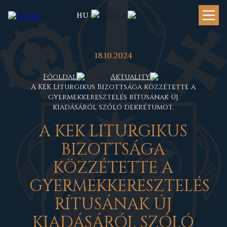
HU
18.10.2024
Főoldal
Aktuality
A KEK Liturgikus Bizottsága közzétette a
gyermekkeresztelés rítusának új
kiadásáról szóló dekrétumot.
A
KEK LITURGIKUS
BIZOTTSÁGA
KÖZZÉTETTE A
GYERMEKKERESZTELÉS
RÍTUSÁNAK ÚJ
KIADÁSÁRÓL SZÓLÓ