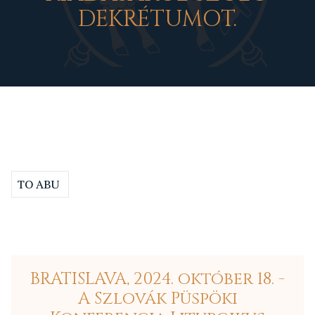
DEKRÉTUMOT.
TO ABU
BRATISLAVA, 2024. október 18. -
A Szlovák Püspöki